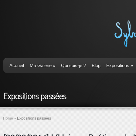
Accueil
Ma Galerie
»
Qui suis-je ?
Blog
Expositions
»
Expositions passées
Home
»
Expositions passées