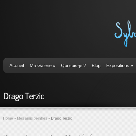
Accueil
Ma Galerie
»
Qui suis-je ?
Blog
Expositions
»
Drago Terzic
Home
»
Mes amis peintres
»
Drago Terzic