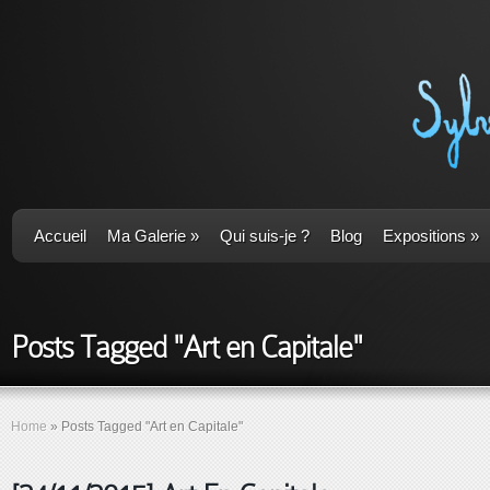
Accueil
Ma Galerie
»
Qui suis-je ?
Blog
Expositions
»
Posts Tagged "Art en Capitale"
Home
»
Posts Tagged
"
Art en Capitale"