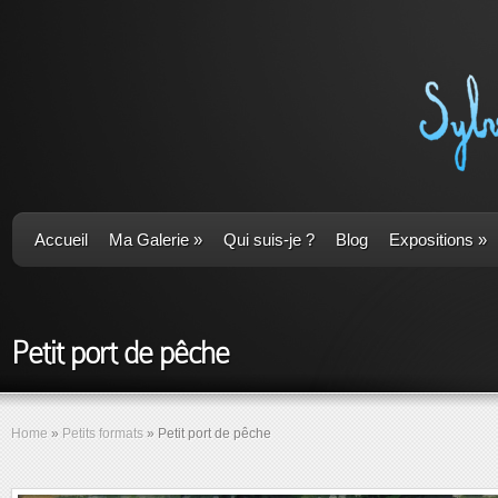
Accueil
Ma Galerie
»
Qui suis-je ?
Blog
Expositions
»
Petit port de pêche
Home
»
Petits formats
»
Petit port de pêche