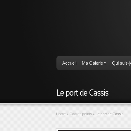
Accueil
Ma Galerie
»
Qui suis-j
Le port de Cassis
Home
»
Cadres peints
»
Le port de Cassis