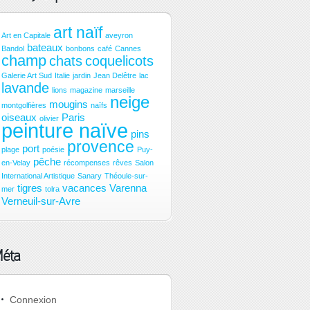
art naïf
Art en Capitale
aveyron
bateaux
Bandol
bonbons
café
Cannes
champ
chats
coquelicots
Galerie Art Sud
Italie
jardin
Jean Delêtre
lac
lavande
lions
magazine
marseille
neige
mougins
montgolfières
naïfs
oiseaux
Paris
olivier
peinture naïve
pins
provence
port
plage
poésie
Puy-
pêche
en-Velay
récompenses
rêves
Salon
International Artistique
Sanary
Théoule-sur-
tigres
vacances
Varenna
mer
tolra
Verneuil-sur-Avre
éta
Connexion