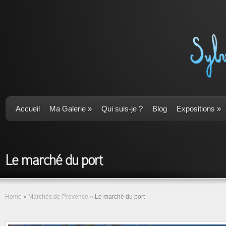
Accueil
Ma Galerie
»
Qui suis-je ?
Blog
Expositions
»
Le marché du port
Home
»
Marchés de Provence
»
Le marché du port