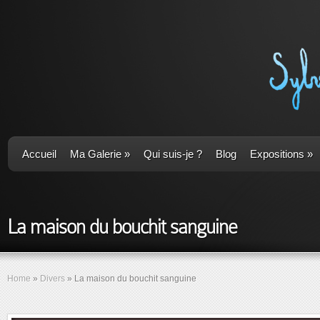
Accueil
Ma Galerie
»
Qui suis-je ?
Blog
Expositions
»
La maison du bouchit sanguine
Home
»
Divers
»
La maison du bouchit sanguine