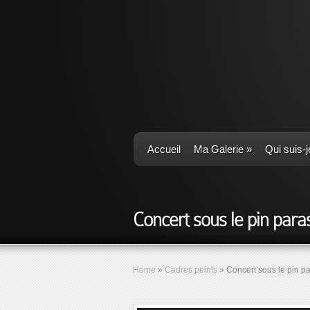
Accueil
Ma Galerie
»
Qui suis-j
Concert sous le pin para
Home
»
Cadres peints
»
Concert sous le pin pa