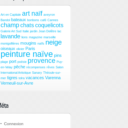
art naïf
Art en Capitale
aveyron
bateaux
Bandol
bonbons
café
Cannes
champ
chats
coquelicots
Galerie Art Sud
Italie
jardin
Jean Delêtre
lac
lavande
lions
magazine
marseille
neige
mougins
montgolfières
naïfs
oiseaux
Paris
olivier
peinture naïve
pins
provence
port
plage
poésie
Puy-
pêche
en-Velay
récompenses
rêves
Salon
International Artistique
Sanary
Théoule-sur-
tigres
vacances
Varenna
mer
tolra
Verneuil-sur-Avre
éta
Connexion