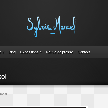
e ?
Blog
Expositions
»
Revue de presse
Contact
sol
rasol